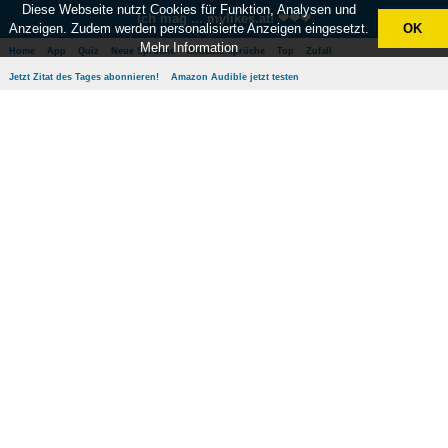
Diese Webseite nutzt Cookies für Funktion, Analysen und
Ich mag ... mylikes.at! ❤❤❤
Anzeigen. Zudem werden personalisierte Anzeigen eingesetzt.
OK
Mehr Information
Home
App
Quiz
Neue Sprüche
Beliebte Sprüche
Top
Zufall
Jetzt Zitat des Tages abonnieren!
Amazon Audible jetzt testen