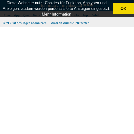
Diese Webseite nutzt Cookies für Funktion, Analysen und
Ich mag ... mylikes.at! ❤❤❤
Anzeigen. Zudem werden personalisierte Anzeigen eingesetzt.
OK
Mehr Information
Home
App
Quiz
Neue Sprüche
Beliebte Sprüche
Top
Zufall
Jetzt Zitat des Tages abonnieren!
Amazon Audible jetzt testen