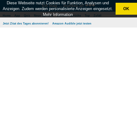
Diese Webseite nutzt Cookies für Funktion, Analysen und
Ich mag ... mylikes.at! ❤❤❤
Anzeigen. Zudem werden personalisierte Anzeigen eingesetzt.
OK
Mehr Information
Home
App
Quiz
Neue Sprüche
Beliebte Sprüche
Top
Zufall
Jetzt Zitat des Tages abonnieren!
Amazon Audible jetzt testen