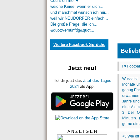
Count on me. ♥
weiche Kniee, wenn er dich...
und manchmal wünsch ich mir...
weil wir NEUDORFER einfach...
Die große Frage, die ich...
&quot;vernünftig&quot...
Weitere Facebook-Sprüche
Belieb
Jetzt neu!
Hol dir jetzt das
Zitat des Tages
2024
als App:
A N Z E I G E N