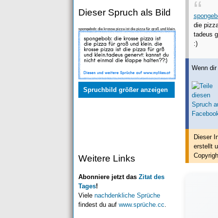
Dieser Spruch als Bild
spongeb
die pizza
spongebob: die krosse pizza ist die pizza für groß und klein.
tadeus g
die krosse pizza ist die pizza für gr
:)
Wenn dir 
Spruchbild größer anzeigen
Dieser I
erstellt
u
Copyrigh
Weitere Links
Abonniere jetzt das
Zitat des
Tages
!
Viele
nachdenkliche Sprüche
findest du auf
www.sprüche.cc
.