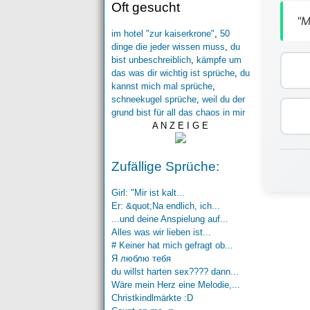
Oft gesucht
"M
im hotel "zur kaiserkrone"
,
50
dinge die jeder wissen muss
,
du
bist unbeschreiblich
,
kämpfe um
das was dir wichtig ist sprüche
,
du
kannst mich mal sprüche
,
schneekugel sprüche
,
weil du der
grund bist für all das chaos in mir
A N Z E I G E
Zufällige Sprüche:
Girl: "Mir ist kalt...
Er: &quot;Na endlich, ich...
...und deine Anspielung auf...
Alles was wir lieben ist...
# Keiner hat mich gefragt ob...
Я люблю тебя
du willst harten sex???? dann...
Wäre mein Herz eine Melodie,...
Christkindlmärkte :D