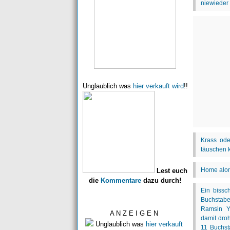
Unglaublich was
hier verkauft wird
!!
Lest euch
die
Kommentare
dazu durch!
A N Z E I G E N
Unglaublich was
hier verkauft