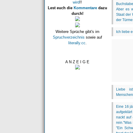
wird
!!
Lest euch die
Kommentare
dazu
durch!
Weitere Sprüche gibt's im
Spruchverzeichnis
sowie auf
literally.cc
.
A N Z E I G E