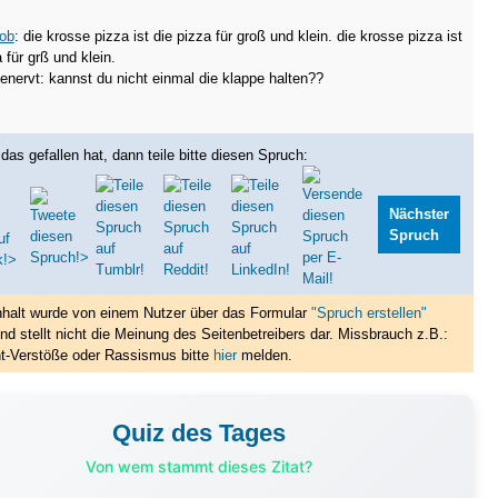
ob
: die krosse pizza ist die pizza für groß und klein. die krosse pizza ist
 für grß und klein.
enervt: kannst du nicht einmal die klappe halten??
das gefallen hat, dann teile bitte diesen Spruch:
Nächster
Spruch
nhalt wurde von einem Nutzer über das Formular
"Spruch erstellen"
nd stellt nicht die Meinung des Seitenbetreibers dar. Missbrauch z.B.:
t-Verstöße oder Rassismus bitte
hier
melden.
Quiz des Tages
Von wem stammt dieses Zitat?