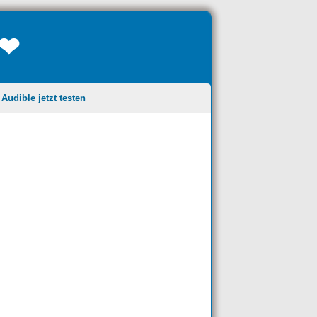
❤❤
udible jetzt testen