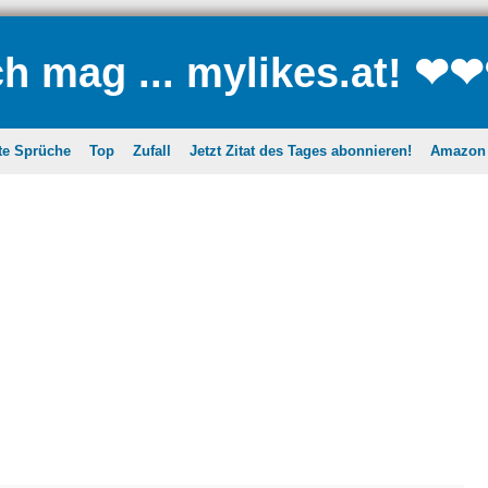
ch mag ... mylikes.at! ❤
te Sprüche
Top
Zufall
Jetzt Zitat des Tages abonnieren!
Amazon A