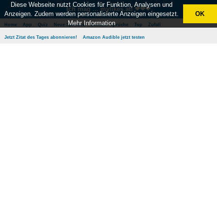
Diese Webseite nutzt Cookies für Funktion, Analysen und
Ich mag ... mylikes.at! ❤❤❤
Anzeigen. Zudem werden personalisierte Anzeigen eingesetzt.
OK
Mehr Information
Home
App
Quiz
Neue Sprüche
Beliebte Sprüche
Top
Zufall
Jetzt Zitat des Tages abonnieren!
Amazon Audible jetzt testen