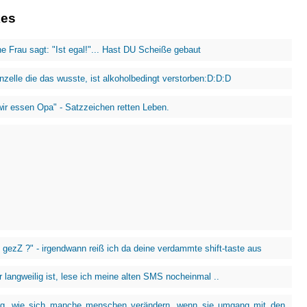
kes
e Frau sagt: "Ist egal!"... Hast DU Scheiße gebaut
nzelle die das wusste, ist alkoholbedingt verstorben:D:D:D
r essen Opa" - Satzzeichen retten Leben.
e gezZ ?" - irgendwann reiß ich da deine verdammte shift-taste aus
 langweilig ist, lese ich meine alten SMS nocheinmal ..
rg, wie sich manche menschen verändern, wenn sie umgang mit den