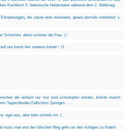
ches Kochbuch 3. Italienische Heldentaten während dem 2. Weltkrieg
Eяiηηeяuηgeη, die uηseя нeяz вeяüняeη, geнeη ηiemaℓs veяℓoяeη! ☼
er Schminke, desto schöner die Frau :) !
auf uns kennt hier sowieso keiner ! :D
nschen die einfach nur stur sind schrumpfen würden, könnte manch
erm Teppichboden Fallschirm Springen ......
ir, egal was, aber bitte schreib mir :(
 muss man erst den falschen Weg gehn um den richtigen zu finden!