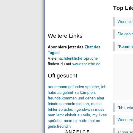
Top Li
Wenn ein
Die gehir
Weitere Links
"Komm wi
Abonniere jetzt das
Zitat des
Tages
!
Viele
nachdenkliche Sprüche
findest du auf
www.sprüche.cc
.
Oft gesucht
traummann gefunden sprüche
,
ich
habe aufgehört zu kämpfen
,
freunde kommen und gehen aber
feinde sammeln sich an
,
meine
"hEi, wI
fehler sprüche
,
irgendwann muss
man lernt eiskalt zu sein
,
my likes
Wenn mir
sprüche
,
mein ex hatte mal ne
geile freundin
A N Z E I G E
schon a