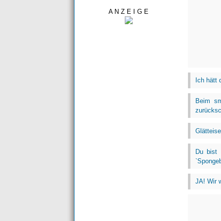
A N Z E I G E
Ich hätt 
Beim sm
zurücksc
Glätteis
Du bist
`Sponge
JA! Wir 