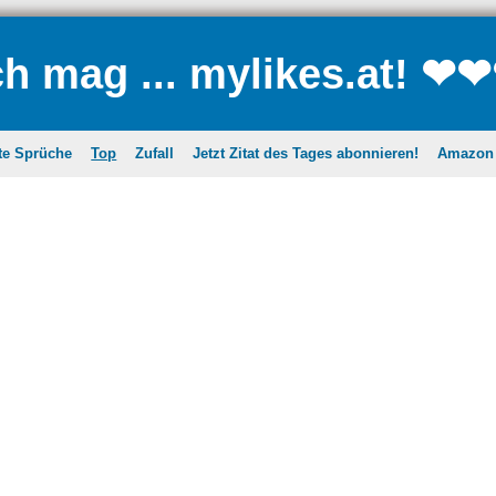
ch mag ... mylikes.at! ❤
te Sprüche
Top
Zufall
Jetzt Zitat des Tages abonnieren!
Amazon A