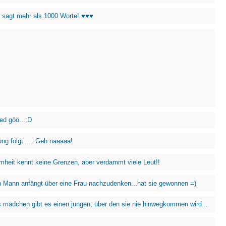
k sagt mehr als 1000 Worte! ♥♥♥
ed göö...;D
ng folgt..... Geh naaaaa!
heit kennt keine Grenzen, aber verdammt viele Leut!!
 Mann anfängt über eine Frau nachzudenken...hat sie gewonnen =)
s mädchen gibt es einen jungen, über den sie nie hinwegkommen wird...