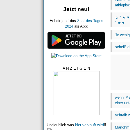
äthiopis
Jetzt neu!
☼ ° ★ ♥ 
Hol dir jetzt das
Zitat des Tages
° ★ ♥
2024
als App:
Je wenig
scheiß dr
A N Z E I G E N
wenn Me
einer unt
schreib m
Unglaublich was
hier verkauft wird
!!
Manchmal