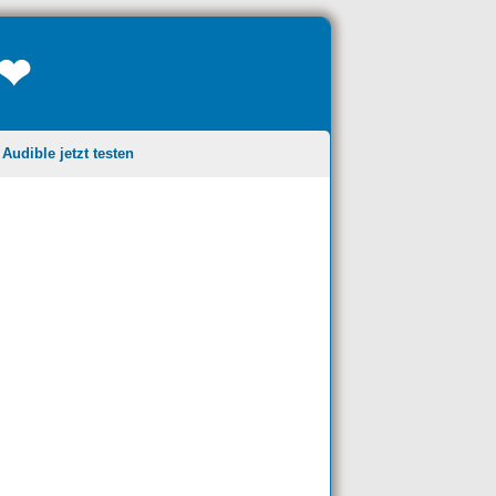
❤❤
udible jetzt testen