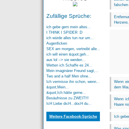
falschen
Zufällige Sprüche:
Entfern
Herzens.
ich gebe gern mein altes...
I THINK I SPIDER :D
ich würde alles tun nur um...
Augenficken
SEX am morgen, vertreibt alle...
ich will einen &quot;geh...
aus lol --> sie werden...
Wetten ich Schaffe es 24...
Mein imaginärer Freund sagt,...
Two and a half Men ohne...
Wenn ein
Ich vermisse ihn schon, wenn...
dem Maus
&quot;Mein...
&quot;Ich hätte gerne...
Besäufnisse zu ZWEIT!!!
Wenn ic
IcH Liebe dicH...docH du...
Haare no
Ich gebe
Weitere Facebook-Sprüche
Was sind