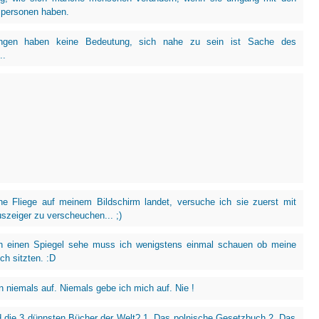
 personen haben.
ungen haben keine Bedeutung, sich nahe zu sein ist Sache des
..
e Fliege auf meinem Bildschirm landet, versuche ich sie zuerst mit
zeiger zu verscheuchen... ;)
h einen Spiegel sehe muss ich wenigstens einmal schauen ob meine
ch sitzten. :D
n niemals auf. Niemals gebe ich mich auf. Nie !
 die 3 dünnsten Bücher der Welt? 1. Das polnische Gesetzbuch 2. Das