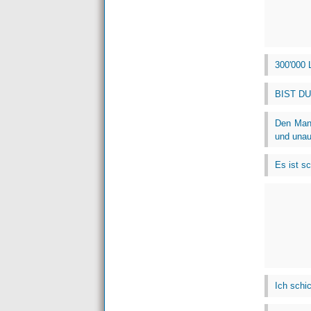
300'000 
BIST DU 
Den Mann
und unau
Es ist s
Ich schi