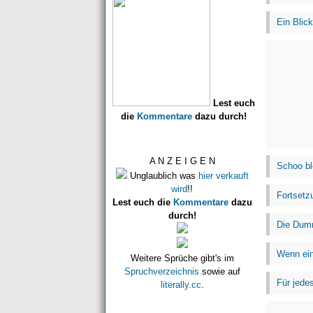
Ein Blic
Lest euch
die
Kommentare
dazu durch!
A N Z E I G E N
Schoo bl
Unglaublich was
hier verkauft
wird
!!
Fortsetzu
Lest euch die
Kommentare
dazu
durch!
Die Dumm
Wenn ein
Weitere Sprüche gibt's im
Spruchverzeichnis
sowie auf
Für jede
literally.cc
.