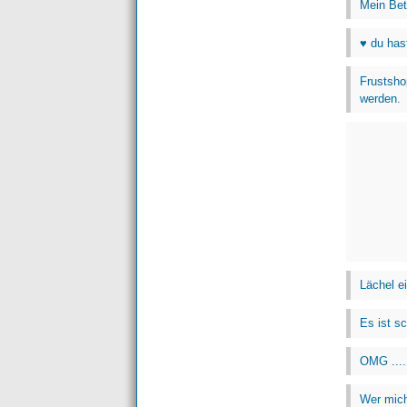
Mein Bett
♥ du hast
Frustsho
werden.
Lächel ei
Es ist s
OMG ....
Wer mich