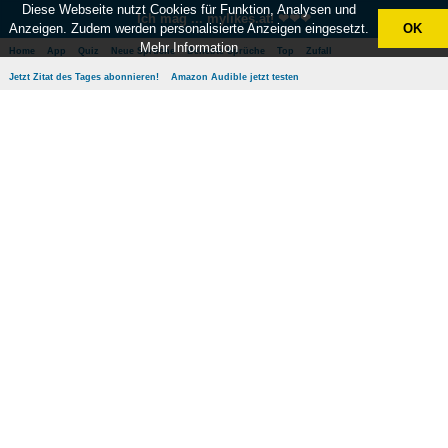
Diese Webseite nutzt Cookies für Funktion, Analysen und
Ich mag ... mylikes.at! ❤❤❤
Anzeigen. Zudem werden personalisierte Anzeigen eingesetzt.
OK
Mehr Information
Home
App
Quiz
Neue Sprüche
Beliebte Sprüche
Top
Zufall
Jetzt Zitat des Tages abonnieren!
Amazon Audible jetzt testen