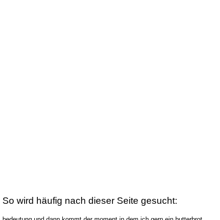
So wird häufig nach dieser Seite gesucht:
bedeutung und dann kommt der moment in dem ich gern ein butterbrot