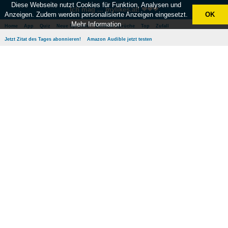
Diese Webseite nutzt Cookies für Funktion, Analysen und
Ich mag ... mylikes.at! ❤❤❤
Anzeigen. Zudem werden personalisierte Anzeigen eingesetzt.
OK
Mehr Information
Home
App
Quiz
Neue Sprüche
Beliebte Sprüche
Top
Zufall
Jetzt Zitat des Tages abonnieren!
Amazon Audible jetzt testen