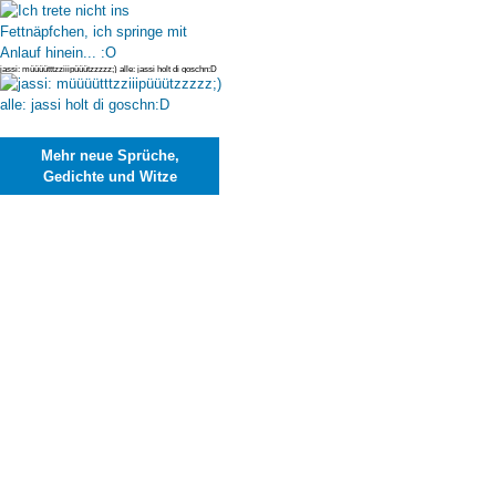
hinein... :O
jassi: müüüütttzziiipüüützzzzz;) alle: jassi holt di goschn:D
Mehr neue Sprüche,
Gedichte und Witze