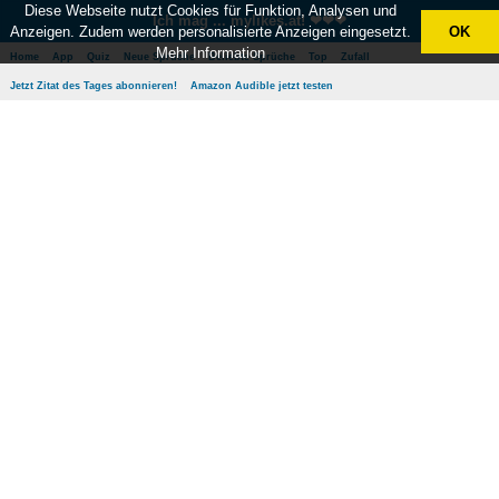
Diese Webseite nutzt Cookies für Funktion, Analysen und
Ich mag ... mylikes.at! ❤❤❤
Anzeigen. Zudem werden personalisierte Anzeigen eingesetzt.
OK
Mehr Information
Home
App
Quiz
Neue Sprüche
Beliebte Sprüche
Top
Zufall
Jetzt Zitat des Tages abonnieren!
Amazon Audible jetzt testen