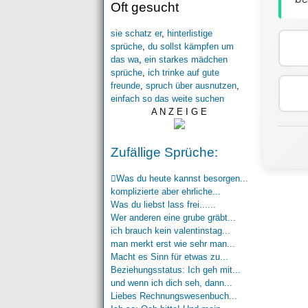
Oft gesucht
sie schatz er
,
hinterlistige
sprüche
,
du sollst kämpfen um
das wa
,
ein starkes mädchen
sprüche
,
ich trinke auf gute
freunde
,
spruch über ausnutzen
,
einfach so das weite suchen
A N Z E I G E
Zufällige Sprüche:
Was du heute kannst besorgen...
komplizierte aber ehrliche...
Was du liebst lass frei......
Wer anderen eine grube gräbt...
ich brauch kein valentinstag...
man merkt erst wie sehr man...
Macht es Sinn für etwas zu...
Beziehungsstatus: Ich geh mit...
und wenn ich dich seh, dann...
Liebes Rechnungswesenbuch...