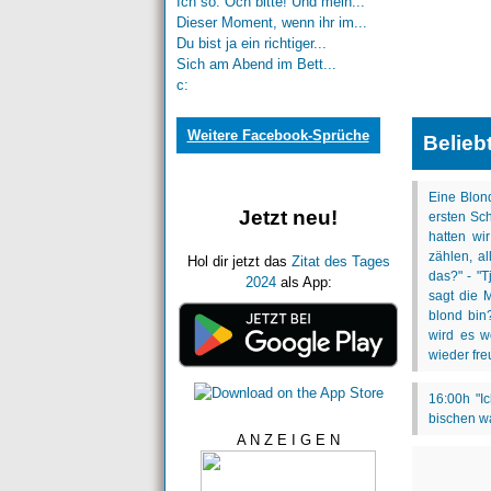
Ich so: Och bitte! Und mein...
Dieser Moment, wenn ihr im...
Du bist ja ein richtiger...
Sich am Abend im Bett...
c:
Weitere Facebook-Sprüche
Belieb
Jetzt neu!
Hol dir jetzt das
Zitat des Tages
2024
als App:
A N Z E I G E N