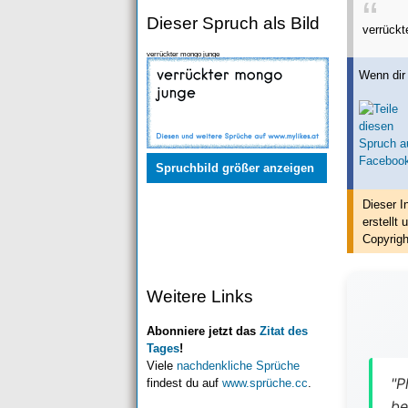
Dieser Spruch als Bild
verrück
verrückter mongo junge
Wenn dir 
Spruchbild größer anzeigen
Dieser I
erstellt
u
Copyrigh
Weitere Links
Abonniere jetzt das
Zitat des
Tages
!
Viele
nachdenkliche Sprüche
"P
findest du auf
www.sprüche.cc
.
be