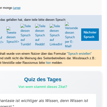
ter mongo
junge
das gefallen hat, dann teile bitte diesen Spruch:
Nächster
Spruch
nhalt wurde von einem Nutzer über das Formular
"Spruch erstellen"
nd stellt nicht die Meinung des Seitenbetreibers dar. Missbrauch z.B.:
t-Verstöße oder Rassismus bitte
hier
melden.
Quiz des Tages
Von wem stammt dieses Zitat?
hantasie ist wichtiger als Wissen, denn Wissen ist
grenzt."