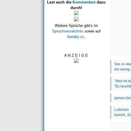
Lest euch die
Kommentare
dazu
durch!
Weitere Sprüche gibt's im
Spruchverzeichnis
sowie auf
literally.cc
.
A N Z E I G E