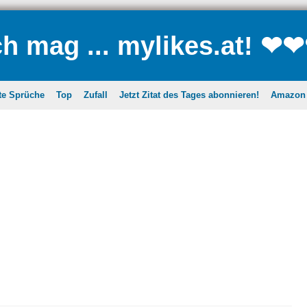
ch mag ... mylikes.at! ❤
te Sprüche
Top
Zufall
Jetzt Zitat des Tages abonnieren!
Amazon A