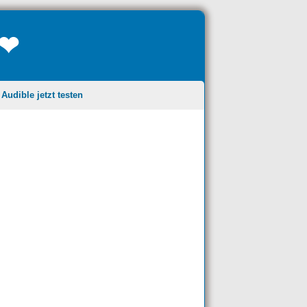
❤❤
udible jetzt testen