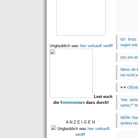
Unglaublich was
hier verkauft wird
!!
Lest euch
die
Kommentare
dazu durch!
A N Z E I G E N
Unglaublich was
hier verkauft
wird
!!