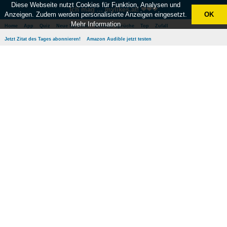
Diese Webseite nutzt Cookies für Funktion, Analysen und
Ich mag ... mylikes.at! ❤❤❤
Anzeigen. Zudem werden personalisierte Anzeigen eingesetzt.
OK
Mehr Information
Home
App
Quiz
Neue Sprüche
Beliebte Sprüche
Top
Zufall
Jetzt Zitat des Tages abonnieren!
Amazon Audible jetzt testen