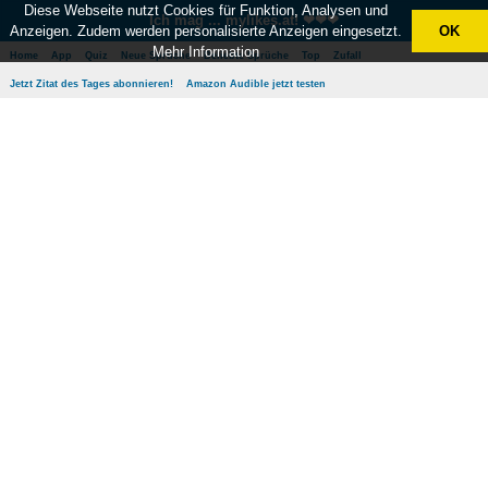
Diese Webseite nutzt Cookies für Funktion, Analysen und
Ich mag ... mylikes.at! ❤❤❤
Anzeigen. Zudem werden personalisierte Anzeigen eingesetzt.
OK
Mehr Information
Home
App
Quiz
Neue Sprüche
Beliebte Sprüche
Top
Zufall
Jetzt Zitat des Tages abonnieren!
Amazon Audible jetzt testen