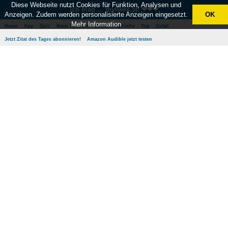
Diese Webseite nutzt Cookies für Funktion, Analysen und
Ich mag ... mylikes.at! ❤❤❤
Anzeigen. Zudem werden personalisierte Anzeigen eingesetzt.
OK
Mehr Information
Home
App
Quiz
Neue Sprüche
Beliebte Sprüche
Top
Zufall
Jetzt Zitat des Tages abonnieren!
Amazon Audible jetzt testen