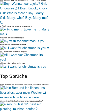
Boy: Wanna hear a joke? Girl: Of course ;) ! Boy: Knock,
knock! Girl: Wh
♥ Find me → Love me → Marry me ♥
my wish for christmas is you
all i want for christmas is you ♥
All I want vor Christmas its you!
all i want for christmas is you
Top Sprüche
Mein Bett und ich lieben uns über alles, aber mein Wecker
will es einfac
alsoo. du bist 12. hast ein piercing. rauchst. saufst.?
deswegen bist du