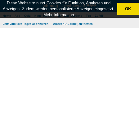
Diese Webseite nutzt Cookies für Funktion, Analysen und
Ich mag ... mylikes.at! ❤❤❤
Anzeigen. Zudem werden personalisierte Anzeigen eingesetzt.
OK
Mehr Information
Home
App
Quiz
Neue Sprüche
Beliebte Sprüche
Top
Zufall
Jetzt Zitat des Tages abonnieren!
Amazon Audible jetzt testen