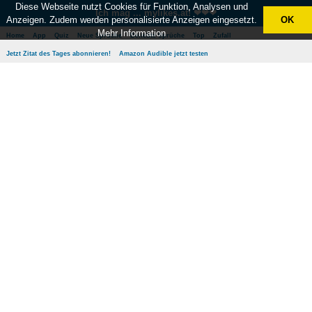
Diese Webseite nutzt Cookies für Funktion, Analysen und
Ich mag ... mylikes.at! ❤❤❤
Anzeigen. Zudem werden personalisierte Anzeigen eingesetzt.
OK
Mehr Information
Home
App
Quiz
Neue Sprüche
Beliebte Sprüche
Top
Zufall
Jetzt Zitat des Tages abonnieren!
Amazon Audible jetzt testen