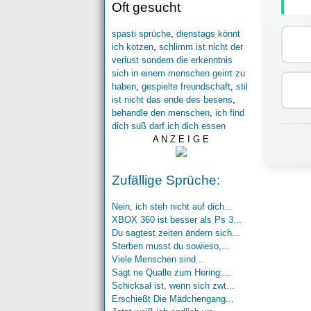
Oft gesucht
spasti sprüche
,
dienstags könnt
ich kotzen
,
schlimm ist nicht der
verlust sondern die erkenntnis
sich in einem menschen geirrt zu
haben
,
gespielte freundschaft
,
stil
ist nicht das ende des besens
,
behandle den menschen
,
ich find
dich süß darf ich dich essen
A N Z E I G E
Zufällige Sprüche:
Nein, ich steh nicht auf dich...
XBOX 360 ist besser als Ps 3...
Du sagtest zeiten ändern sich...
Sterben musst du sowieso,...
Viele Menschen sind...
Sagt ne Qualle zum Hering:...
Schicksal ist, wenn sich zwt...
Erschießt Die Mädchengang...