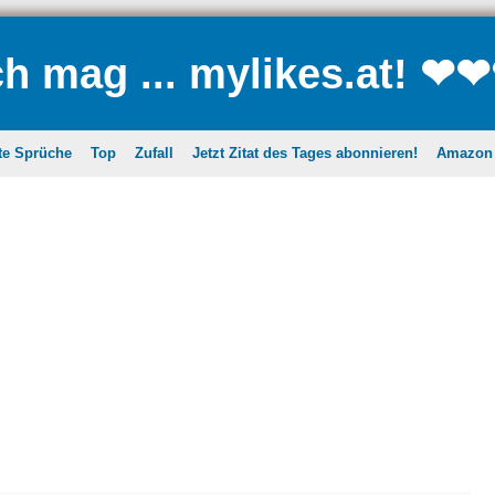
ch mag ... mylikes.at! ❤
te Sprüche
Top
Zufall
Jetzt Zitat des Tages abonnieren!
Amazon A