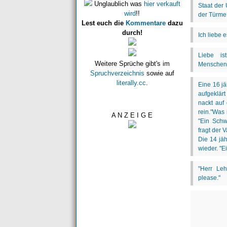
Unglaublich was
hier verkauft
wird
!!
Lest euch die
Kommentare
dazu
durch!
Weitere Sprüche gibt's im
Spruchverzeichnis
sowie auf
literally.cc
.
A N Z E I G E