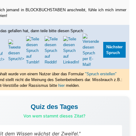
ch jemand in BLOCKBUCHSTABEN anschreibt, fühle ich mich immer
ien!
das gefallen hat, dann teile bitte diesen Spruch:
Nächster
Spruch
nhalt wurde von einem Nutzer über das Formular
"Spruch erstellen"
nd stellt nicht die Meinung des Seitenbetreibers dar. Missbrauch z.B.:
t-Verstöße oder Rassismus bitte
hier
melden.
Quiz des Tages
Von wem stammt dieses Zitat?
it dem Wissen wächst der Zweifel."