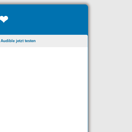
❤❤
udible jetzt testen