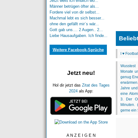
Jetzt weiß ich endlich wo...
Männer betrügen öfter als...
Fordere viel von dir selbst...
Machmal lebt es sich besser...
ohne den gefällt mir´s wär...
Gott gab uns.... 2 Augen.. 2...
Liebe Hausaufgaben. Ich finde...
Belieb
Weitere Facebook-Sprüche
Jetzt neu!
Hol dir jetzt das
Zitat des Tages
2024
als App:
A N Z E I G E N