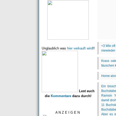
Unglaublich was
hier verkauft wird
!!
Lest euch
die
Kommentare
dazu durch!
A N Z E I G E N