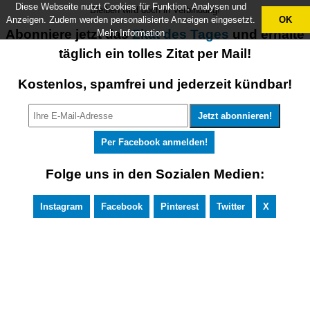
Diese Webseite nutzt Cookies für Funktion, Analysen und
Bleiben wird doch in Verbindung!
Anzeigen. Zudem werden personalisierte Anzeigen eingesetzt.
OK
Abonniere jetzt das
Zitat des Tages
und erhalte
Mehr Information
täglich ein tolles Zitat per Mail!
Kostenlos, spamfrei und jederzeit kündbar!
Per Facebook anmelden!
Folge uns in den Sozialen Medien:
Instagram
Facebook
Pinterest
Twitter
X