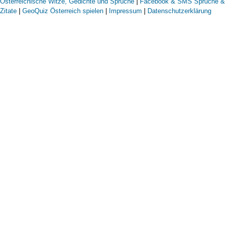
Österreichische Witze, Gedichte und Sprüche
|
Facebook & SMS Sprüche &
Zitate
|
GeoQuiz Österreich spielen
|
Impressum
|
Datenschutzerklärung