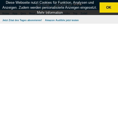
Diese Webseite nutzt Cookies für Funktion, Analysen und
Ich mag ... mylikes.at! ❤❤❤
Anzeigen. Zudem werden personalisierte Anzeigen eingesetzt.
OK
Mehr Information
Home
App
Quiz
Neue Sprüche
Beliebte Sprüche
Top
Zufall
Jetzt Zitat des Tages abonnieren!
Amazon Audible jetzt testen