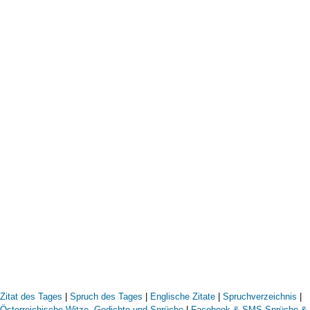
Zitat des Tages
|
Spruch des Tages
|
Englische Zitate
|
Spruchverzeichnis
|
Österreichische Witze, Gedichte und Sprüche
|
Facebook & SMS Sprüche &