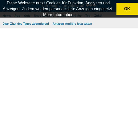
Diese Webseite nutzt Cookies für Funktion, Analysen und
Ich mag ... mylikes.at! ❤❤❤
Anzeigen. Zudem werden personalisierte Anzeigen eingesetzt.
OK
Mehr Information
Home
App
Quiz
Neue Sprüche
Beliebte Sprüche
Top
Zufall
Jetzt Zitat des Tages abonnieren!
Amazon Audible jetzt testen