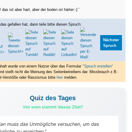
 das ist aber hart, aber der boden ist härter:-)``
das gefallen hat, dann teile bitte diesen Spruch:
Nächster
Spruch
nhalt wurde von einem Nutzer über das Formular
"Spruch erstellen"
nd stellt nicht die Meinung des Seitenbetreibers dar. Missbrauch z.B.:
t-Verstöße oder Rassismus bitte
hier
melden.
Quiz des Tages
Von wem stammt dieses Zitat?
an muss das Unmögliche versuchen, um das
gliche zu erreichen."