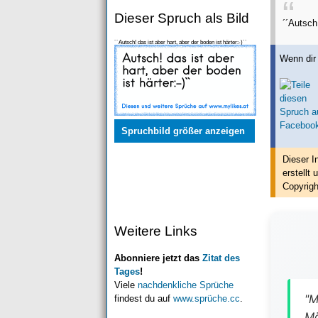
Dieser Spruch als Bild
´´Autsch!
´´Autsch! das ist aber hart, aber der boden ist härter:-)``
Wenn dir 
Spruchbild größer anzeigen
Dieser I
erstellt
u
Copyrigh
Weitere Links
Abonniere jetzt das
Zitat des
Tages
!
Viele
nachdenkliche Sprüche
"M
findest du auf
www.sprüche.cc
.
Mö