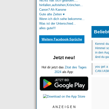
Nichts halt sich geändert:...
hinfallen,aufstehen,Krönchen...
Canon? Ah Kanone
Gute alte Zeiten ♥
Wenn ich dich sehe bekomme...
Was ist der Unterschied...
alles gute!!!
Belieb
Weitere Facebook-Sprüche
Jetzt neu!
Hol dir jetzt das
Zitat des Tages
2024
als App:
A N Z E I G E N