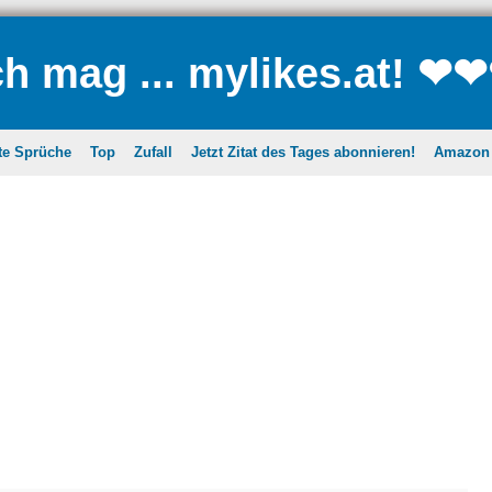
ch mag ... mylikes.at! ❤
te Sprüche
Top
Zufall
Jetzt Zitat des Tages abonnieren!
Amazon A