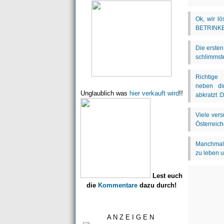
Unglaublich was
hier verkauft wird
!!
Lest euch
die
Kommentare
dazu durch!
A N Z E I G E N