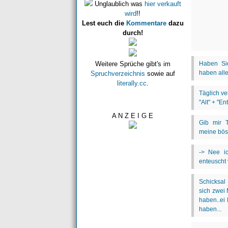
Unglaublich was
hier verkauft
wird
!!
Lest euch die
Kommentare
dazu
durch!
Weitere Sprüche gibt's im
Spruchverzeichnis
sowie auf
literally.cc
.
A N Z E I G E