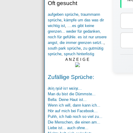
Oft gesucht
aufgeben sprüche
,
traummann
sprüche
,
kämpfe um das was dir
wichtig ist
,
....es gibt keine
grenzen... weder für gedanken,
noch für gefühle. es ist nur unsere
angst, die immer grenzen setzt..
,
south park sprüche
,
zu gutmütig
sprüche
,
spruch hinterlistig
A N Z E I G E
Zufällige Sprüche:
∂εiη ηεi∂ isт мεiηε...
Man du bist die Dümmste...
Bella: Deine Haut ist...
Wenn ich will, dann kann ich...
Hör auf mich bei Facebook...
Puhh, ich hab noch so viel zu...
Die Menschen, die einen am...
Liebe ist... auch ohne...