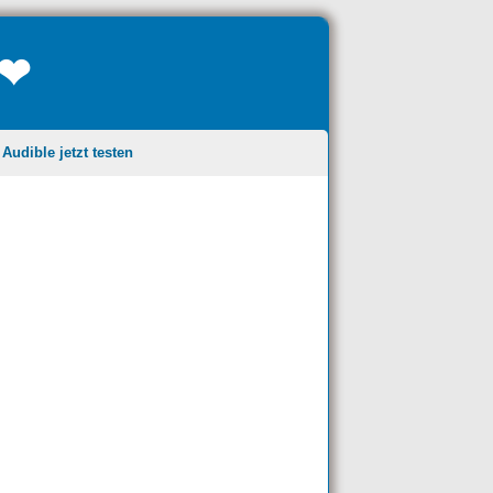
❤❤
udible jetzt testen