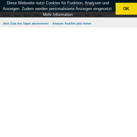
Diese Webseite nutzt Cookies für Funktion, Analysen und
Ich mag ... mylikes.at! ❤❤❤
Anzeigen. Zudem werden personalisierte Anzeigen eingesetzt.
OK
Mehr Information
Home
App
Quiz
Neue Sprüche
Beliebte Sprüche
Top
Zufall
Jetzt Zitat des Tages abonnieren!
Amazon Audible jetzt testen