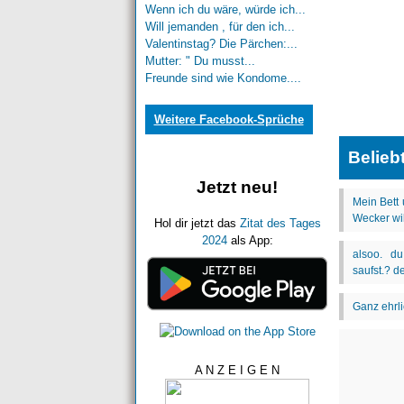
Wenn ich du wäre, würde ich...
Will jemanden , für den ich...
Valentinstag? Die Pärchen:...
Mutter: " Du musst...
Freunde sind wie Kondome....
Weitere Facebook-Sprüche
Belieb
Jetzt neu!
Hol dir jetzt das
Zitat des Tages
2024
als App:
A N Z E I G E N