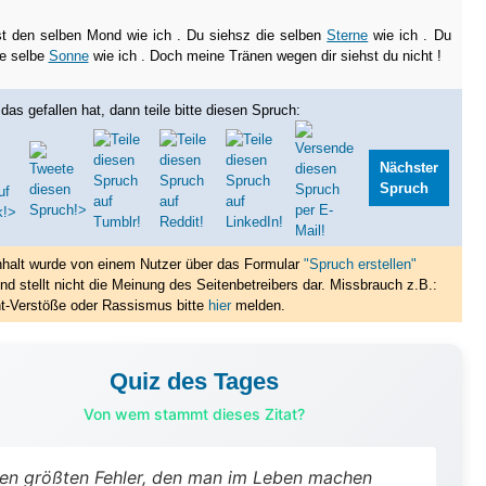
t den selben Mond wie ich . Du siehsz die selben
Sterne
wie ich . Du
ie selbe
Sonne
wie ich . Doch meine Tränen wegen dir siehst du nicht !
das gefallen hat, dann teile bitte diesen Spruch:
Nächster
Spruch
nhalt wurde von einem Nutzer über das Formular
"Spruch erstellen"
nd stellt nicht die Meinung des Seitenbetreibers dar. Missbrauch z.B.:
t-Verstöße oder Rassismus bitte
hier
melden.
Quiz des Tages
Von wem stammt dieses Zitat?
en größten Fehler, den man im Leben machen