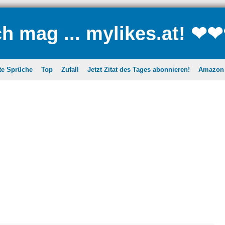
ch mag ... mylikes.at! ❤
te Sprüche
Top
Zufall
Jetzt Zitat des Tages abonnieren!
Amazon A