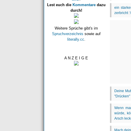
Lest euch die
Kommentare
dazu
durch!
Weitere Sprüche gibt's im
Spruchverzeichnis
sowie auf
literally.cc
.
A N Z E I G E