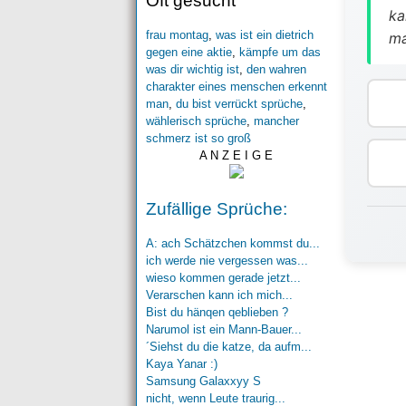
Oft gesucht
ka
frau montag
,
was ist ein dietrich
ma
gegen eine aktie
,
kämpfe um das
was dir wichtig ist
,
den wahren
charakter eines menschen erkennt
man
,
du bist verrückt sprüche
,
wählerisch sprüche
,
mancher
schmerz ist so groß
A N Z E I G E
Zufällige Sprüche:
A: ach Schätzchen kommst du...
ich werde nie vergessen was...
wieso kommen gerade jetzt...
Verarschen kann ich mich...
Bist du hänqen qeblieben ?
Narumol ist ein Mann-Bauer...
´Siehst du die katze, da aufm...
Kaya Yanar :)
Samsung Galaxxyy S
nicht, wenn Leute traurig...