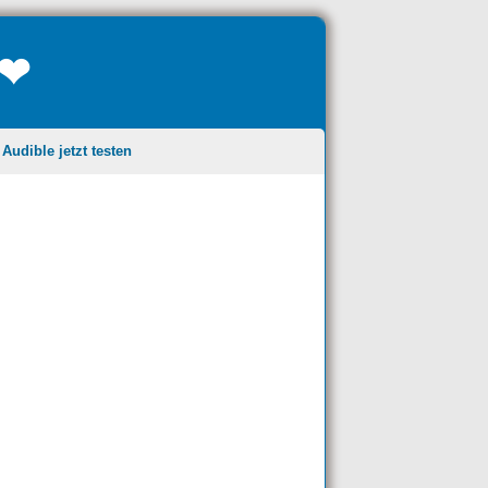
❤❤
udible jetzt testen