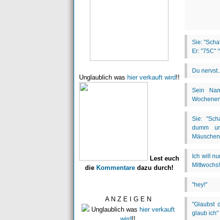
Unglaublich was
hier verkauft wird
!!
Lest euch
die
Kommentare
dazu durch!
A N Z E I G E N
Unglaublich was
hier verkauft
wird
!!