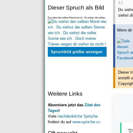
Dieser Spruch als Bild
Du siehs
siehst d
Du siehst den selben Mond wie ich . Du siehsz die selben
Sterne wie ich . Du siehst die selbe Son
Wenn dir 
Spruchbild größer anzeigen
Dieser I
erstellt
u
Copyrigh
Weitere Links
Abonniere jetzt das
Zitat des
Tages
!
Viele
nachdenkliche Sprüche
findest du auf
www.sprüche.cc
.
"D