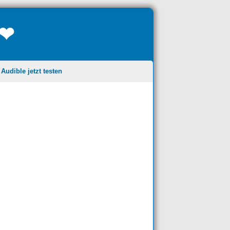
❤❤
udible jetzt testen