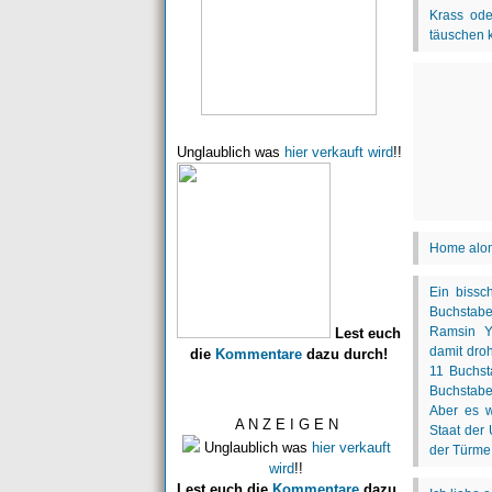
Unglaublich was
hier verkauft wird
!!
Lest euch
die
Kommentare
dazu durch!
A N Z E I G E N
Unglaublich was
hier verkauft
wird
!!
Lest euch die
Kommentare
dazu