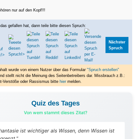
hören nur auf den Kopf!!!
das gefallen hat, dann teile bitte diesen Spruch:
Nächster
Spruch
nhalt wurde von einem Nutzer über das Formular
"Spruch erstellen"
nd stellt nicht die Meinung des Seitenbetreibers dar. Missbrauch z.B.:
t-Verstöße oder Rassismus bitte
hier
melden.
Quiz des Tages
Von wem stammt dieses Zitat?
hantasie ist wichtiger als Wissen, denn Wissen ist
grenzt."