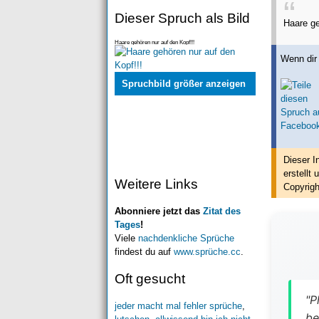
Dieser Spruch als Bild
Haare ge
Haare gehören nur auf den Kopf!!!
Wenn dir 
Spruchbild größer anzeigen
Dieser I
erstellt
u
Weitere Links
Copyrigh
Abonniere jetzt das
Zitat des
Tages
!
Viele
nachdenkliche Sprüche
findest du auf
www.sprüche.cc
.
Oft gesucht
"P
jeder macht mal fehler sprüche
,
be