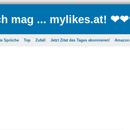
ch mag ... mylikes.at! ❤
te Sprüche
Top
Zufall
Jetzt Zitat des Tages abonnieren!
Amazon A