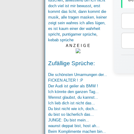
lutschen
,
allwissend bin ich nicht
doch viel ist mir bewusst
,
erst
kommt das licht, dann kommt die
musik
,
alle tragen masken, keiner
zeigt sein wahres ich alles lügen,
es ist kaum einer der wahrheit
spricht
,
puntigamer sprüche
,
kebab sprüche
A N Z E I G E
Zufällige Sprüche:
Die schönsten Umarmungen der...
FICKEN ALTER ! :P
Der Audi ist geiler als BMW !
Ich könnte den ganzen Tag...
Wennst glaubst, du kannst...
Ich lieb dich ist nicht das...
Du bist nicht wie ich, doch...
du bist so lächerlich das...
JUNGE: Du bist mein...
waunst deppat bist, host ah...
Beim Komplimente machen bin...