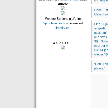
durch!
Weitere Sprüche gibt's im
Spruchverzeichnis
sowie auf
literally.cc
.
A N Z E I G E