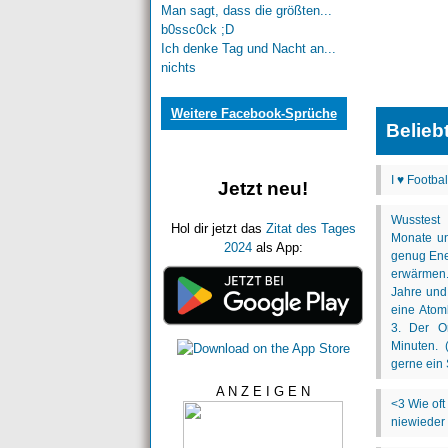
Man sagt, dass die größten...
b0ssc0ck ;D
Ich denke Tag und Nacht an...
nichts
Weitere Facebook-Sprüche
Belieb
Jetzt neu!
Hol dir jetzt das
Zitat des Tages
2024
als App:
A N Z E I G E N