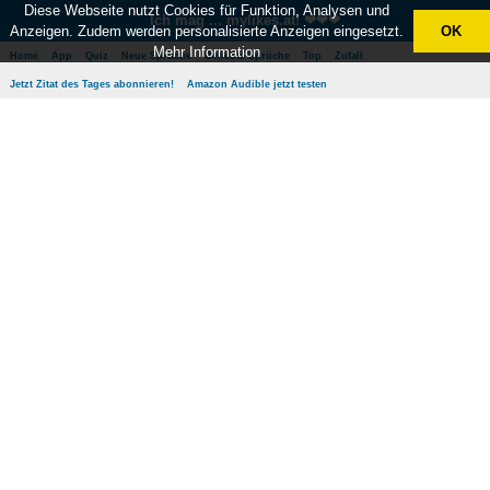
Diese Webseite nutzt Cookies für Funktion, Analysen und
Ich mag ... mylikes.at! ❤❤❤
Anzeigen. Zudem werden personalisierte Anzeigen eingesetzt.
OK
Mehr Information
Home
App
Quiz
Neue Sprüche
Beliebte Sprüche
Top
Zufall
Jetzt Zitat des Tages abonnieren!
Amazon Audible jetzt testen