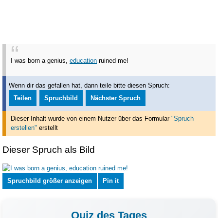
I was born a genius,
education
ruined me!
Wenn dir das gefallen hat, dann teile bitte diesen Spruch:
Teilen
Spruchbild
Nächster Spruch
Dieser Inhalt wurde von einem Nutzer über das Formular
"Spruch
erstellen"
erstellt
Dieser Spruch als Bild
Spruchbild größer anzeigen
Pin it
Quiz des Tages