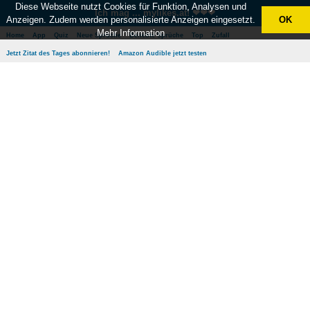
Diese Webseite nutzt Cookies für Funktion, Analysen und
Ich mag ... mylikes.at! ❤❤❤
Anzeigen. Zudem werden personalisierte Anzeigen eingesetzt.
OK
Mehr Information
Home
App
Quiz
Neue Sprüche
Beliebte Sprüche
Top
Zufall
Jetzt Zitat des Tages abonnieren!
Amazon Audible jetzt testen