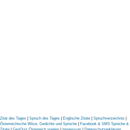
Zitat des Tages
|
Spruch des Tages
|
Englische Zitate
|
Spruchverzeichnis
|
Österreichische Witze, Gedichte und Sprüche
|
Facebook & SMS Sprüche &
Zitate
|
GeoQuiz Österreich spielen
|
Impressum
|
Datenschutzerklärung