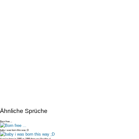
Ähnliche Sprüche
Born free ...
baby i was born this way ;D
if you're born in 1995 or 1996 then you like this x)