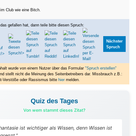
 im Club wie eine Bitch.
das gefallen hat, dann teile bitte diesen Spruch:
Nächster
Spruch
nhalt wurde von einem Nutzer über das Formular
"Spruch erstellen"
nd stellt nicht die Meinung des Seitenbetreibers dar. Missbrauch z.B.:
t-Verstöße oder Rassismus bitte
hier
melden.
Quiz des Tages
Von wem stammt dieses Zitat?
hantasie ist wichtiger als Wissen, denn Wissen ist
grenzt."