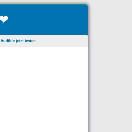
❤❤
udible jetzt testen