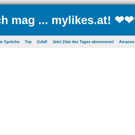
ch mag ... mylikes.at! ❤
te Sprüche
Top
Zufall
Jetzt Zitat des Tages abonnieren!
Amazon A