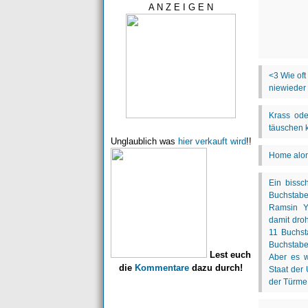
A N Z E I G E N
Unglaublich was
hier verkauft wird
!!
Lest euch
die
Kommentare
dazu durch!