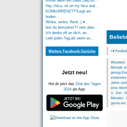
immer wenn ein tolles Lied im...
Hey chica, sit on my face and...
KONKURRENZ???Liegt am
boden...
Winke, winke, René ;) ♥...
bist du betrunken?? nein aber...
Ich denke oft an dich, an...
Belieb
Lebt jeden Tag,als wenn es...
Weitere Facebook-Sprüche
Jetzt neu!
Hol dir jetzt das
Zitat des Tages
2024
als App: