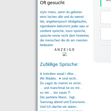
Oft gesucht
stylo manu
,
wenn du geboren
wirst lachen alle und du weinst
leb
,
angeberspruch blödgelaufen
,
irgendwann bekommt jeder was er
verdient sprüche
,
tussi sprüche
,
sprüche renne nicht dem hinterher
,
die menschen die dir am meisten
bedeuten
A N Z E I G E
Zufällige Sprüche:
& trotzdem wuad i olles...
Wir Mädels...♥ sind nicht...
Du sagst du meinst es ernst...
... und manchmal tut es mir...
so net.....bis sauer.?!
Der perfekte Mann:. lügt...
Samstag abend und Eurovision...
Und Ich dachte wir wären...