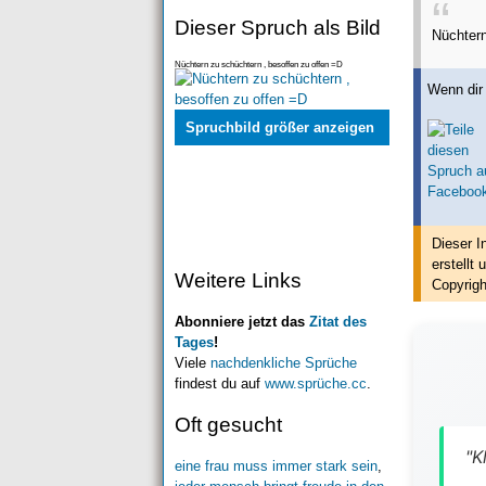
Dieser Spruch als Bild
Nüchtern
Nüchtern zu schüchtern , besoffen zu offen =D
Wenn dir 
Spruchbild größer anzeigen
Dieser I
erstellt
u
Weitere Links
Copyrigh
Abonniere jetzt das
Zitat des
Tages
!
Viele
nachdenkliche Sprüche
findest du auf
www.sprüche.cc
.
Oft gesucht
"K
eine frau muss immer stark sein
,