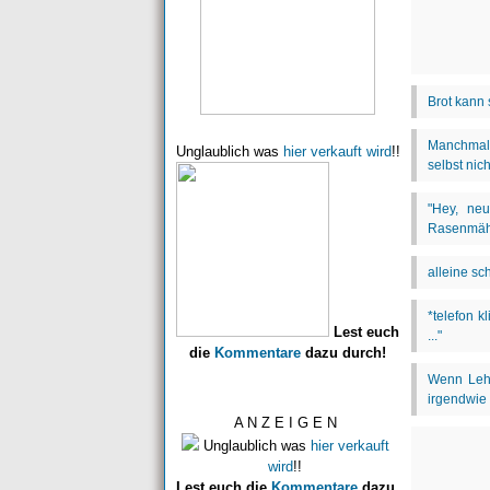
Unglaublich was
hier verkauft wird
!!
Lest euch
die
Kommentare
dazu durch!
A N Z E I G E N
Unglaublich was
hier verkauft
wird
!!
Lest euch die
Kommentare
dazu