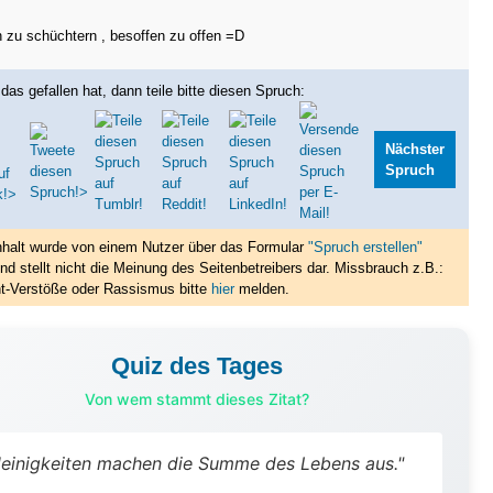
 zu schüchtern , besoffen zu offen =D
das gefallen hat, dann teile bitte diesen Spruch:
Nächster
Spruch
nhalt wurde von einem Nutzer über das Formular
"Spruch erstellen"
nd stellt nicht die Meinung des Seitenbetreibers dar. Missbrauch z.B.:
t-Verstöße oder Rassismus bitte
hier
melden.
Quiz des Tages
Von wem stammt dieses Zitat?
leinigkeiten machen die Summe des Lebens aus."