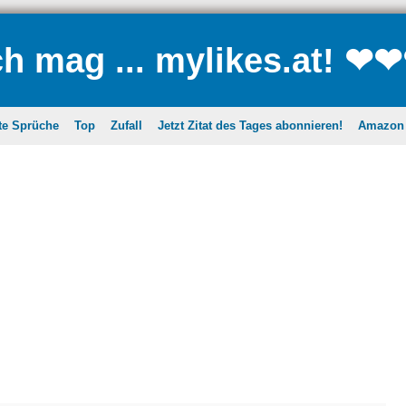
ch mag ... mylikes.at! ❤
te Sprüche
Top
Zufall
Jetzt Zitat des Tages abonnieren!
Amazon A