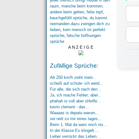
jeder mensch bringt freude in den
raum, manche beim kommen,
andere beim gehen
,
fette tepf
,
bauchgefühl sprüche
,
du kannst
niemanden dazu zwingen dich zu
lieben
,
kein mensch ist perfekt
sprüche
,
falsche hoffnungen
sprüche
A N Z E I G E
Zufällige Sprüche:
Ab 250 km/h zieht mein...
scheiß auf schule- ich werd...
Für alle, die sich nach den...
Ja, ich mache Fehler; aber...
phahah io voll aber shloffe...
kevin clement - das...
Waaaas is depata warum...
sei nett zu mir eines tages...
Beim 1. Mal da wars noch nix...
In der Klasse:Es klingelt....
Lieber verrückt das Leben...