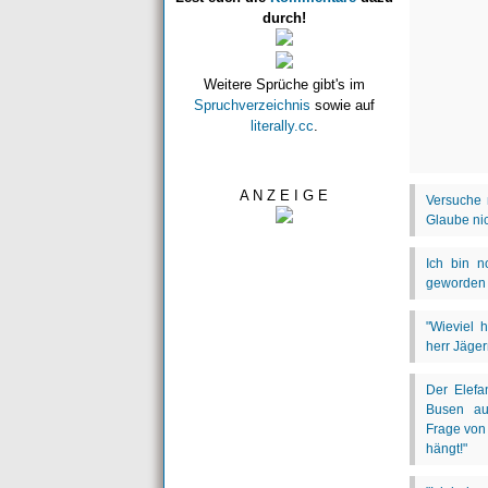
durch!
Weitere Sprüche gibt's im
Spruchverzeichnis
sowie auf
literally.cc
.
A N Z E I G E