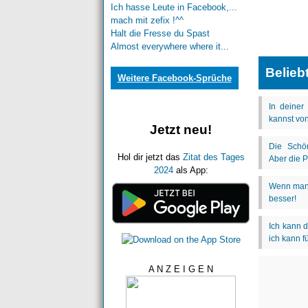
Ich hasse Leute in Facebook,...
mach mit zefix !^^
Halt die Fresse du Spast
Almost everywhere where it...
Belieb
Weitere Facebook-Sprüche
Jetzt neu!
Hol dir jetzt das
Zitat des Tages
2024
als App:
A N Z E I G E N