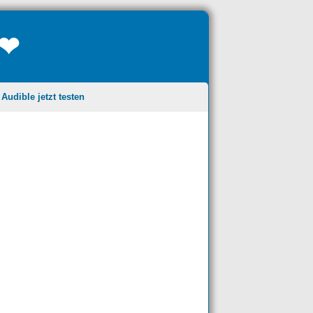
❤❤
udible jetzt testen