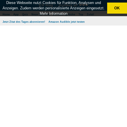
Diese Webseite nutzt Cookies für Funktion, Analysen und
Ich mag ... mylikes.at! ❤❤❤
Anzeigen. Zudem werden personalisierte Anzeigen eingesetzt.
OK
Mehr Information
Home
App
Quiz
Neue Sprüche
Beliebte Sprüche
Top
Zufall
Jetzt Zitat des Tages abonnieren!
Amazon Audible jetzt testen