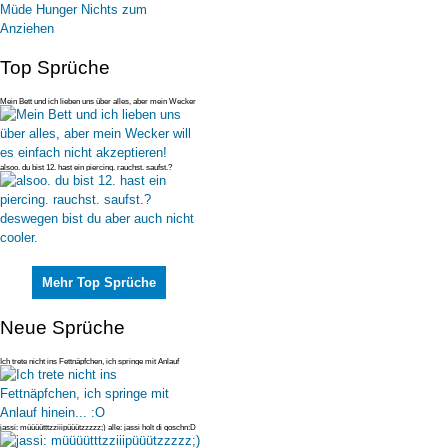
Top Sprüche
Mein Bett und ich lieben uns über alles, aber mein Wecker
will es einfac
alsoo. du bist 12. hast ein piercing. rauchst. saufst.?
deswegen bist du
Mehr Top Sprüche
Neue Sprüche
Ich trete nicht ins Fettnäpfchen, ich springe mit Anlauf
hinein... :O
jassi: müüüütttzziiipüüützzzzz;) alle: jassi holt di goschn:D