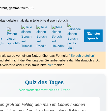
drauf, gemma feiern ! ;)
das gefallen hat, dann teile bitte diesen Spruch:
Nächster
Spruch
nhalt wurde von einem Nutzer über das Formular
"Spruch erstellen"
nd stellt nicht die Meinung des Seitenbetreibers dar. Missbrauch z.B.:
t-Verstöße oder Rassismus bitte
hier
melden.
Quiz des Tages
Von wem stammt dieses Zitat?
en größten Fehler, den man im Leben machen
nn, ist, immer Angst zu haben, einen Fehler zu