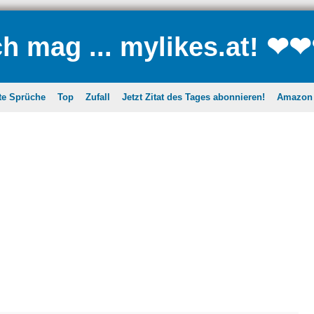
ch mag ... mylikes.at! ❤
te Sprüche
Top
Zufall
Jetzt Zitat des Tages abonnieren!
Amazon A