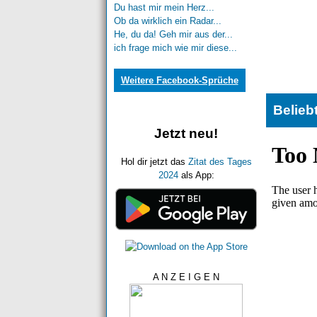
Du hast mir mein Herz...
Ob da wirklich ein Radar...
He, du da! Geh mir aus der...
ich frage mich wie mir diese...
Weitere Facebook-Sprüche
Belieb
Jetzt neu!
Hol dir jetzt das
Zitat des Tages
2024
als App:
A N Z E I G E N