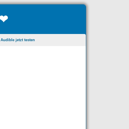
❤❤
udible jetzt testen