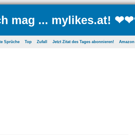
ch mag ... mylikes.at! ❤
te Sprüche
Top
Zufall
Jetzt Zitat des Tages abonnieren!
Amazon A