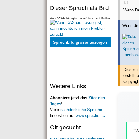
Dieser Spruch als Bild
Wenn DAS
Wenn DAS die Lösung ist, dann möchte ich mein Problem
zurück!!
Wenn dir 
Spruchbild größer anzeigen
Dieser I
erstellt
u
Copyrigh
Weitere Links
Abonniere jetzt das
Zitat des
Tages
!
Viele
nachdenkliche Sprüche
findest du auf
www.sprüche.cc
.
Oft gesucht
"W