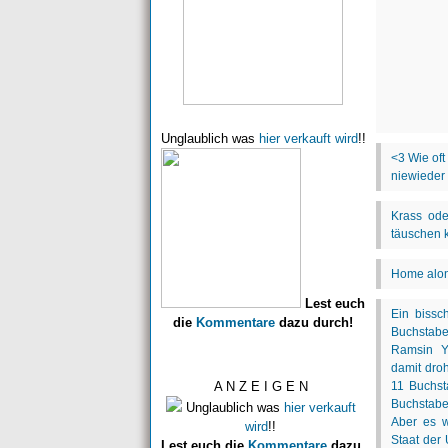
Unglaublich was
hier verkauft wird
!!
Lest euch
die
Kommentare
dazu durch!
A N Z E I G E N
Unglaublich was
hier verkauft
wird
!!
Lest euch die
Kommentare
dazu