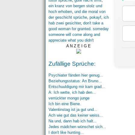
tussi sprüche
,
gute nacht sms
,
ein kranz von bergen stolz und
hoch erhoben
,
und die moral von
der geschicht sprüche
,
pokayf
,
ich
hab zwei gesichter
,
don't take a
good woman for granted. someday
someone will come along and
appreciate what you didn't
A N Z E I G E
Zufällige Sprüche:
Psychiater fänden hier genug...
Beziehungsstatus: An Bruno...
Entschuuldigung mir kam grad...
A: Ich wette, ich hab den...
verrückter mongo junge
Ich bin eine Biene.
Valentinstag ist ja gut und...
Ach wie gut das keiner weiss...
Na und, dann hab ich halt...
Jedes mädchen wünschet sich...
I don't like hunting...