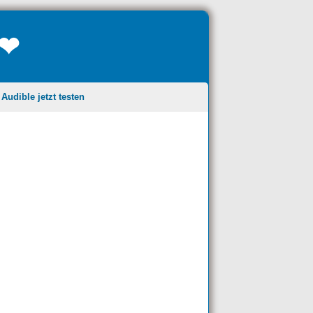
❤❤
udible jetzt testen