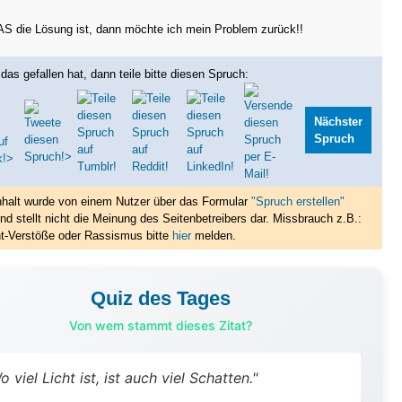
 die Lösung ist, dann möchte ich mein Problem zurück!!
das gefallen hat, dann teile bitte diesen Spruch:
Nächster
Spruch
nhalt wurde von einem Nutzer über das Formular
"Spruch erstellen"
nd stellt nicht die Meinung des Seitenbetreibers dar. Missbrauch z.B.:
t-Verstöße oder Rassismus bitte
hier
melden.
Quiz des Tages
Von wem stammt dieses Zitat?
o viel Licht ist, ist auch viel Schatten."