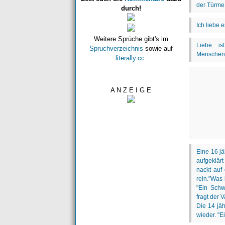
durch!
Weitere Sprüche gibt's im
Spruchverzeichnis
sowie auf
literally.cc
.
A N Z E I G E