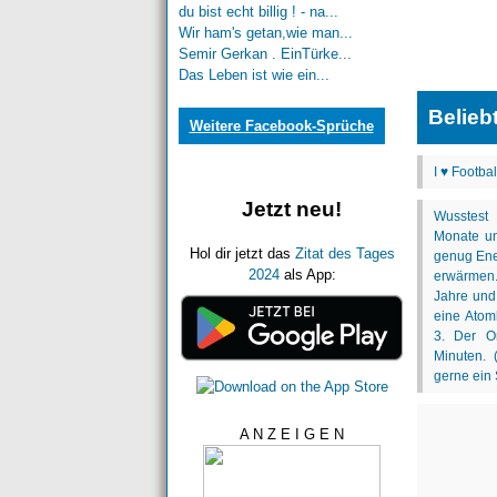
du bist echt billig ! - na...
Wir ham's getan,wie man...
Semir Gerkan . EinTürke...
Das Leben ist wie ein...
Belieb
Weitere Facebook-Sprüche
Jetzt neu!
Hol dir jetzt das
Zitat des Tages
2024
als App:
A N Z E I G E N