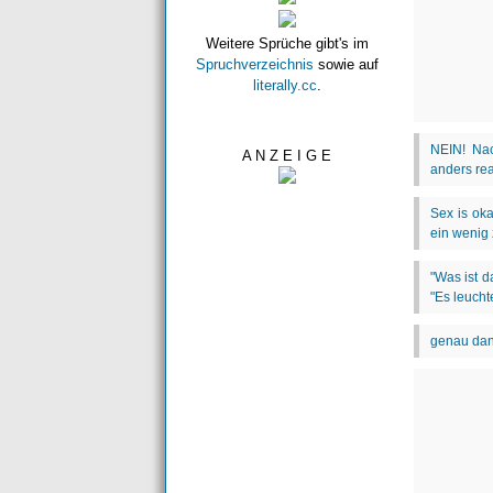
Weitere Sprüche gibt's im
Spruchverzeichnis
sowie auf
literally.cc
.
A N Z E I G E