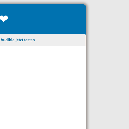
❤❤
udible jetzt testen