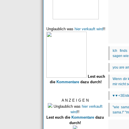
Unglaublich was
hier verkauft wird
!!
Lest euch
die
Kommentare
dazu durch!
A N Z E I G E N
Unglaublich was
hier verkauft
wird
!!
Lest euch die
Kommentare
dazu
durch!