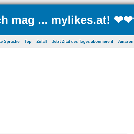
ch mag ... mylikes.at! ❤
te Sprüche
Top
Zufall
Jetzt Zitat des Tages abonnieren!
Amazon A