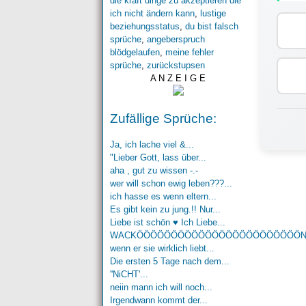
die kraft dinge zu akzeptieren die
ich nicht ändern kann
,
lustige
beziehungsstatus
,
du bist falsch
sprüche
,
angeberspruch
blödgelaufen
,
meine fehler
sprüche
,
zurückstupsen
A N Z E I G E
Zufällige Sprüche:
Ja, ich lache viel &...
"Lieber Gott, lass über...
aha , gut zu wissen -.-
wer will schon ewig leben???...
ich hasse es wenn eltern...
Es gibt kein zu jung.!! Nur...
Liebe ist schön ♥ Ich Liebe...
WACKÖÖÖÖÖÖÖÖÖÖÖÖÖÖÖÖÖÖÖÖÖÖÖÖ
wenn er sie wirklich liebt...
Die ersten 5 Tage nach dem...
''NiCHT'...
neiin mann ich will noch...
Irgendwann kommt der...