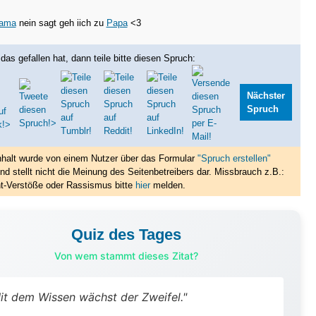
ama
nein sagt geh iich zu
Papa
<3
das gefallen hat, dann teile bitte diesen Spruch:
Nächster
Spruch
nhalt wurde von einem Nutzer über das Formular
"Spruch erstellen"
nd stellt nicht die Meinung des Seitenbetreibers dar. Missbrauch z.B.:
t-Verstöße oder Rassismus bitte
hier
melden.
Quiz des Tages
Von wem stammt dieses Zitat?
it dem Wissen wächst der Zweifel."