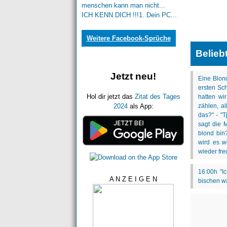
menschen kann man nicht...
ICH KENN DICH !!!1. Dein PC...
Weitere Facebook-Sprüche
Belieb
Jetzt neu!
Hol dir jetzt das
Zitat des Tages
2024
als App:
A N Z E I G E N