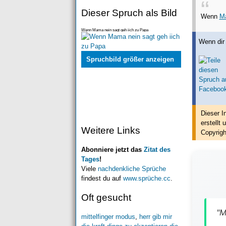
Dieser Spruch als Bild
Wenn
M
Wenn Mama nein sagt geh iich zu Papa
Wenn dir 
Spruchbild größer anzeigen
Dieser I
erstellt
u
Weitere Links
Copyrigh
Abonniere jetzt das
Zitat des
Tages
!
Viele
nachdenkliche Sprüche
findest du auf
www.sprüche.cc
.
Oft gesucht
"M
mittelfinger modus
,
herr gib mir