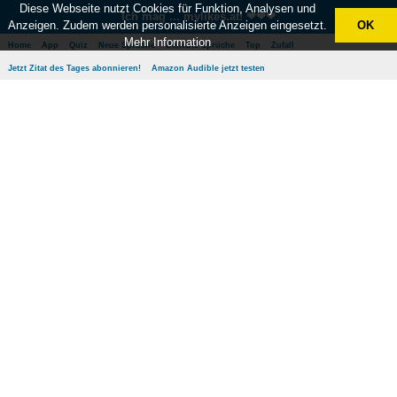
Diese Webseite nutzt Cookies für Funktion, Analysen und
Ich mag ... mylikes.at! ❤❤❤
Anzeigen. Zudem werden personalisierte Anzeigen eingesetzt.
OK
Mehr Information
Home
App
Quiz
Neue Sprüche
Beliebte Sprüche
Top
Zufall
Jetzt Zitat des Tages abonnieren!
Amazon Audible jetzt testen