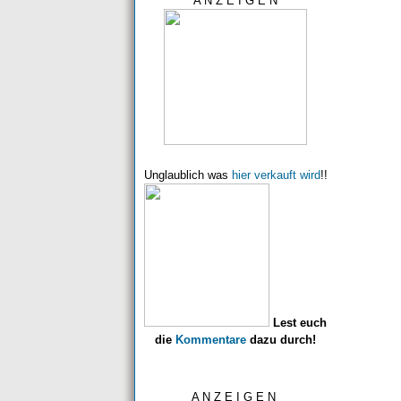
A N Z E I G E N
Unglaublich was
hier verkauft wird
!!
Lest euch
die
Kommentare
dazu durch!
A N Z E I G E N