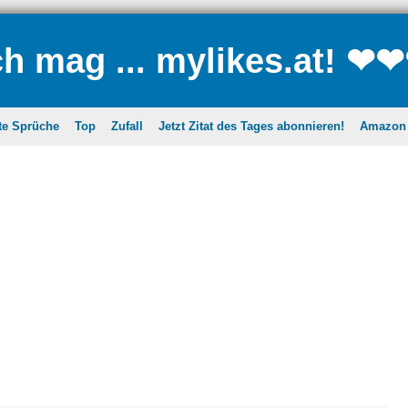
ch mag ... mylikes.at! ❤
te Sprüche
Top
Zufall
Jetzt Zitat des Tages abonnieren!
Amazon A