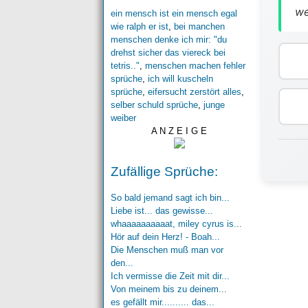
we
ein mensch ist ein mensch egal
wie ralph er ist
,
bei manchen
menschen denke ich mir: "du
drehst sicher das viereck bei
tetris.."
,
menschen machen fehler
sprüche
,
ich will kuscheln
sprüche
,
eifersucht zerstört alles
,
selber schuld sprüche
,
junge
weiber
A N Z E I G E
Zufällige Sprüche:
So bald jemand sagt ich bin...
Liebe ist... das gewisse...
whaaaaaaaaaat, miley cyrus is...
Hör auf dein Herz! - Boah...
Die Menschen muß man vor
den...
Ich vermisse die Zeit mit dir...
Von meinem bis zu deinem...
es gefällt mir.......... das...