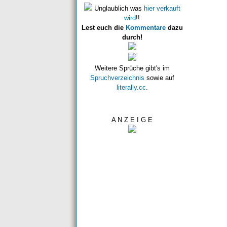
Unglaublich was
hier verkauft
wird
!!
Lest euch die
Kommentare
dazu
durch!
Weitere Sprüche gibt's im
Spruchverzeichnis
sowie auf
literally.cc
.
A N Z E I G E