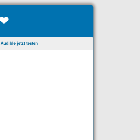
❤❤
udible jetzt testen