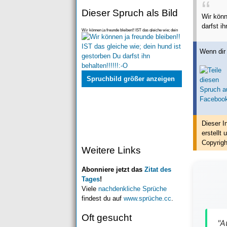
Dieser Spruch als Bild
Wir kön
darfst ih
Wir können ja freunde bleiben!! IST das gleiche wie; dein
hund ist gestorben Du darfst ihn behalten
Wenn dir 
Spruchbild größer anzeigen
Dieser I
erstellt
u
Copyrigh
Weitere Links
Abonniere jetzt das
Zitat des
Tages
!
Viele
nachdenkliche Sprüche
findest du auf
www.sprüche.cc
.
Oft gesucht
"A