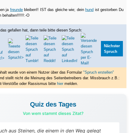
nen ja
freunde
bleiben!! IST das gleiche wie; dein
hund
ist gestorben Du
n behalten!!!!!!:-O
das gefallen hat, dann teile bitte diesen Spruch:
Nächster
Spruch
nhalt wurde von einem Nutzer über das Formular
"Spruch erstellen"
nd stellt nicht die Meinung des Seitenbetreibers dar. Missbrauch z.B.:
t-Verstöße oder Rassismus bitte
hier
melden.
Quiz des Tages
Von wem stammt dieses Zitat?
uch aus Steinen, die einem in den Weg gelegt