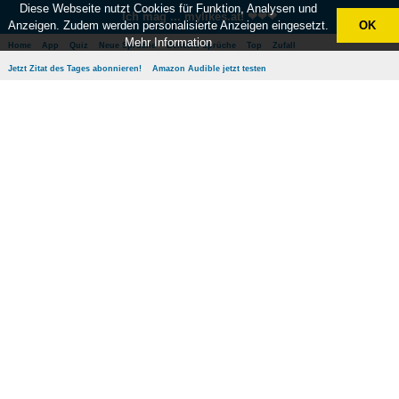
Diese Webseite nutzt Cookies für Funktion, Analysen und
Ich mag ... mylikes.at! ❤❤❤
Anzeigen. Zudem werden personalisierte Anzeigen eingesetzt.
OK
Mehr Information
Home
App
Quiz
Neue Sprüche
Beliebte Sprüche
Top
Zufall
Jetzt Zitat des Tages abonnieren!
Amazon Audible jetzt testen